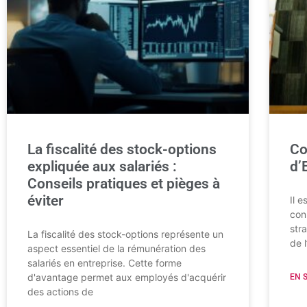
La fiscalité des stock-options
Co
expliquée aux salariés :
d’
Conseils pratiques et pièges à
éviter
Il 
conn
str
La fiscalité des stock-options représente un
de 
aspect essentiel de la rémunération des
salariés en entreprise. Cette forme
d'avantage permet aux employés d'acquérir
EN 
des actions de